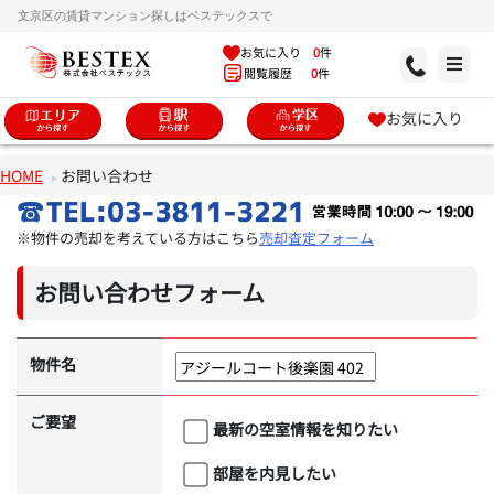
文京区の賃貸マンション探しはベステックスで
お気に入り
0
件
閲覧履歴
0
件
お気に入り
HOME
お問い合わせ
※物件の売却を考えている方はこちら
売却査定フォーム
お問い合わせフォーム
物件名
ご要望
最新の空室情報を知りたい
部屋を内見したい