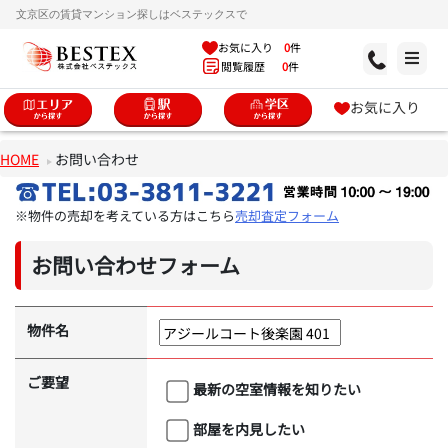
文京区の賃貸マンション探しはベステックスで
お気に入り
0
件
閲覧履歴
0
件
お気に入り
HOME
お問い合わせ
※物件の売却を考えている方はこちら
売却査定フォーム
お問い合わせフォーム
物件名
ご要望
最新の空室情報を知りたい
部屋を内見したい