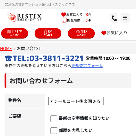
文京区の賃貸マンション探しはベステックスで
お気に入り
0
件
閲覧履歴
0
件
お気に入り
HOME
お問い合わせ
※物件の売却を考えている方はこちら
売却査定フォーム
お問い合わせフォーム
物件名
ご要望
最新の空室情報を知りたい
部屋を内見したい