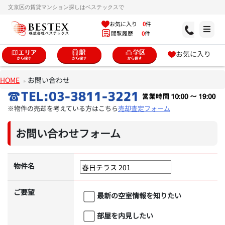
文京区の賃貸マンション探しはベステックスで
お気に入り
0
件
閲覧履歴
0
件
お気に入り
HOME
お問い合わせ
※物件の売却を考えている方はこちら
売却査定フォーム
お問い合わせフォーム
物件名
ご要望
最新の空室情報を知りたい
部屋を内見したい