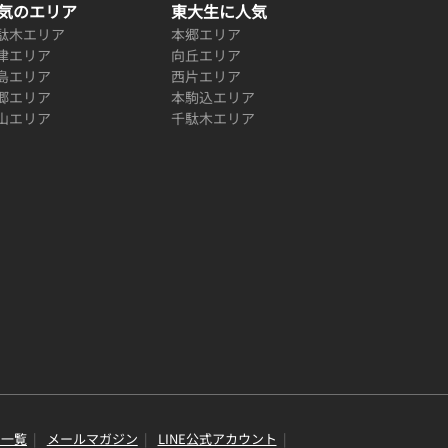
気のエリア
東大生に人気
駄木エリア
本郷エリア
津エリア
向丘エリア
島エリア
西片エリア
郷エリア
本駒込エリア
山エリア
千駄木エリア
り一覧
メールマガジン
LINE公式アカウント