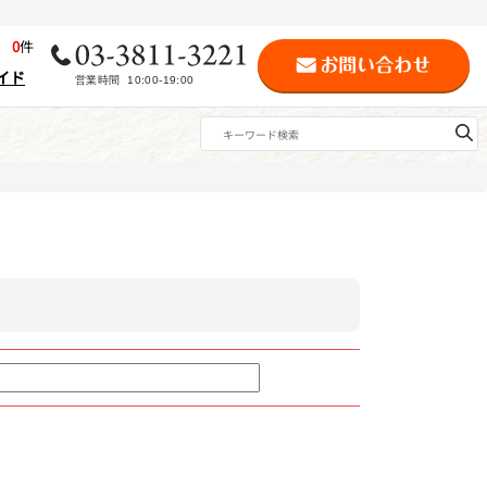
歴
0
件
イド