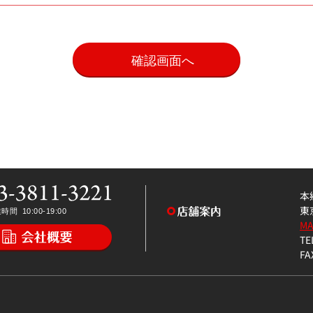
。
本
東
M
TE
FA