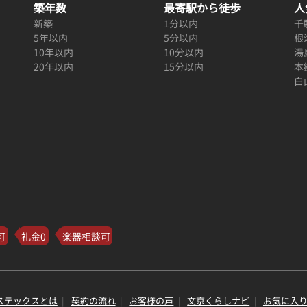
築年数
最寄駅から徒歩
人
新築
1分以内
千
5年以内
5分以内
根
10年以内
10分以内
湯
20年以内
15分以内
本
白
可
礼金0
楽器相談可
ステックスとは
契約の流れ
お客様の声
文京くらしナビ
お気に入