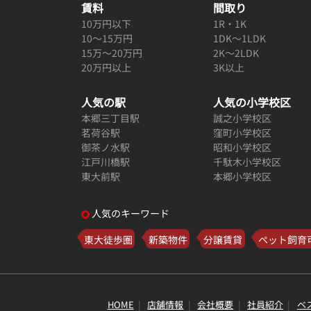
賃料
間取り
10万円以下
1R・1K
10～15万円
1DK～1LDK
15万～20万円
2K～2LDK
20万円以上
3K以上
人気の駅
人気の小学校区
本郷三丁目駅
誠之小学校区
茗荷谷駅
窪町小学校区
御茶ノ水駅
昭和小学校区
江戸川橋駅
千駄木小学校区
東大前駅
本郷小学校区
人気のキーワード
東大徒歩圏
新築物件
分譲賃貸
ペット飼育
HOME
店舗情報
会社概要
社員紹介
ベ