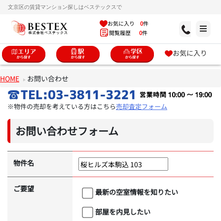
文京区の賃貸マンション探しはベステックスで
お気に入り
0
件
閲覧履歴
0
件
お気に入り
HOME
お問い合わせ
※物件の売却を考えている方はこちら
売却査定フォーム
お問い合わせフォーム
物件名
ご要望
最新の空室情報を知りたい
部屋を内見したい