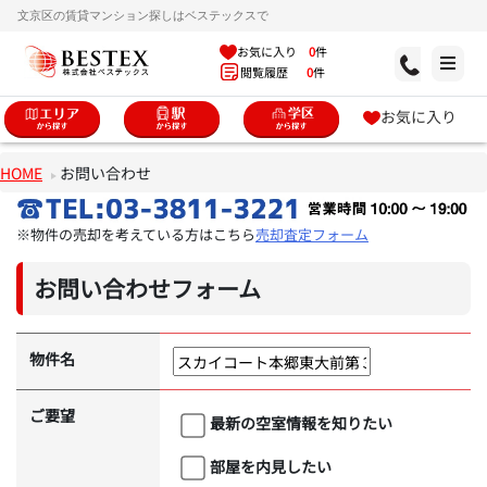
文京区の賃貸マンション探しはベステックスで
お気に入り
0
件
閲覧履歴
0
件
お気に入り
HOME
お問い合わせ
※物件の売却を考えている方はこちら
売却査定フォーム
お問い合わせフォーム
物件名
ご要望
最新の空室情報を知りたい
部屋を内見したい