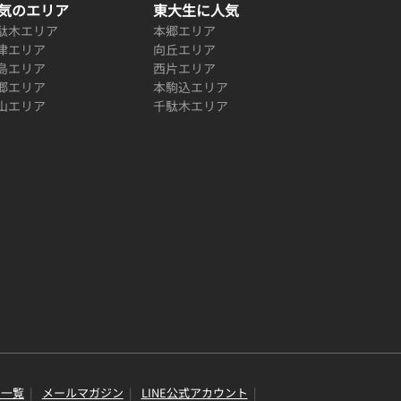
気のエリア
東大生に人気
駄木エリア
本郷エリア
津エリア
向丘エリア
島エリア
西片エリア
郷エリア
本駒込エリア
山エリア
千駄木エリア
り一覧
メールマガジン
LINE公式アカウント