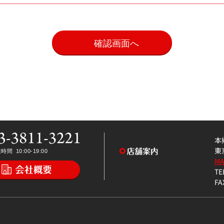
。
本
東
M
TE
FA