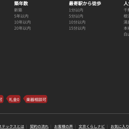
築年数
最寄駅から徒歩
人
新築
1分以内
千
5年以内
5分以内
根
10年以内
10分以内
湯
20年以内
15分以内
本
白
可
礼金0
楽器相談可
ステックスとは
契約の流れ
お客様の声
文京くらしナビ
お気に入