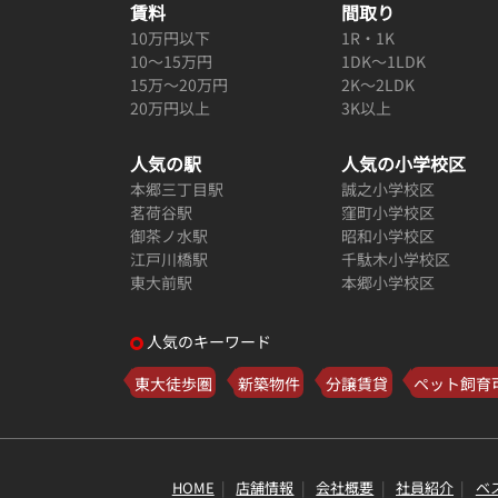
賃料
間取り
10万円以下
1R・1K
10～15万円
1DK～1LDK
15万～20万円
2K～2LDK
20万円以上
3K以上
人気の駅
人気の小学校区
本郷三丁目駅
誠之小学校区
茗荷谷駅
窪町小学校区
御茶ノ水駅
昭和小学校区
江戸川橋駅
千駄木小学校区
東大前駅
本郷小学校区
人気のキーワード
東大徒歩圏
新築物件
分譲賃貸
ペット飼育
HOME
店舗情報
会社概要
社員紹介
ベ