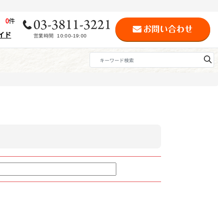
歴
0
件
イド