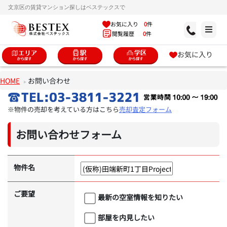
文京区の賃貸マンション探しはベステックスで
お気に入り
0
件
閲覧履歴
0
件
お気に入り
HOME
お問い合わせ
※物件の売却を考えている方はこちら
売却査定フォーム
お問い合わせフォーム
物件名
ご要望
最新の空室情報を知りたい
部屋を内見したい