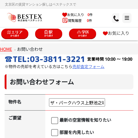
文京区の賃貸マンション探しはベステックスで
お気に入り
0
件
閲覧履歴
0
件
お気に入り
HOME
お問い合わせ
※物件の売却を考えている方はこちら
売却査定フォーム
お問い合わせフォーム
物件名
ご要望
最新の空室情報を知りたい
部屋を内見したい