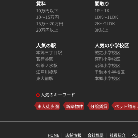
賃料
間取り
10万円以下
1R・1K
10～15万円
1DK～1LDK
15万～20万円
2K～2LDK
20万円以上
3K以上
人気の駅
人気の小学校区
本郷三丁目駅
誠之小学校区
茗荷谷駅
窪町小学校区
御茶ノ水駅
昭和小学校区
江戸川橋駅
千駄木小学校区
東大前駅
本郷小学校区
人気のキーワード
東大徒歩圏
新築物件
分譲賃貸
ペット飼育
HOME
店舗情報
会社概要
社員紹介
ベ