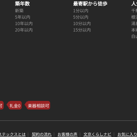
築年数
最寄駅から徒歩
人
新築
1分以内
千
5年以内
5分以内
根
10年以内
10分以内
湯
20年以内
15分以内
本
白
可
礼金0
楽器相談可
ステックスとは
契約の流れ
お客様の声
文京くらしナビ
お気に入