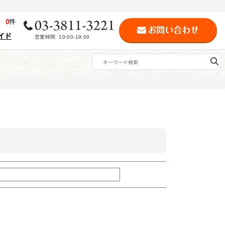
歴
0
件
イド