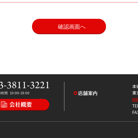
。
本
東
M
TE
FA