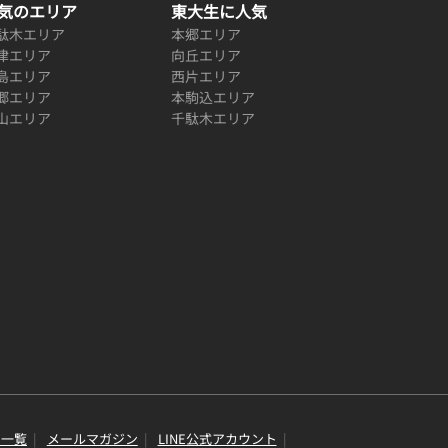
気のエリア
東大生に人気
駄木エリア
本郷エリア
津エリア
向丘エリア
島エリア
西片エリア
郷エリア
本駒込エリア
山エリア
千駄木エリア
り一覧
メールマガジン
LINE公式アカウント