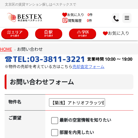
文京区の賃貸マンション探しはベステックスで
お気に入り
0
件
閲覧履歴
0
件
お気に入り
HOME
お問い合わせ
※物件の売却を考えている方はこちら
売却査定フォーム
お問い合わせフォーム
物件名
ご要望
最新の空室情報を知りたい
部屋を内見したい