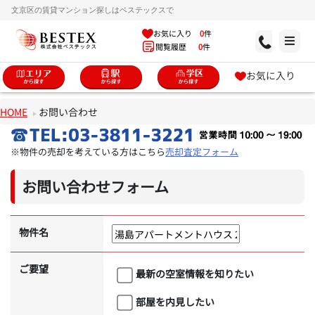
文京区の賃貸マンション探しはベステックスで
お気に入り
0
件
閲覧履歴
0
件
お気に入り
HOME
お問い合わせ
※物件の売却を考えている方はこちら
売却査定フォーム
お問い合わせフォーム
物件名
ご要望
最新の空室情報を知りたい
部屋を内見したい