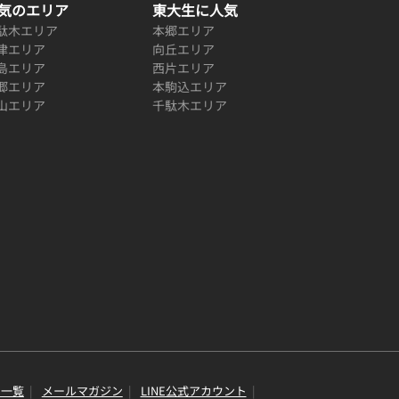
気のエリア
東大生に人気
駄木エリア
本郷エリア
津エリア
向丘エリア
島エリア
西片エリア
郷エリア
本駒込エリア
山エリア
千駄木エリア
り一覧
メールマガジン
LINE公式アカウント