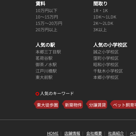
賃料
間取り
10万円以下
1R・1K
10～15万円
1DK～1LDK
15万～20万円
2K～2LDK
20万円以上
3K以上
人気の駅
人気の小学校区
本郷三丁目駅
誠之小学校区
茗荷谷駅
窪町小学校区
御茶ノ水駅
昭和小学校区
江戸川橋駅
千駄木小学校区
東大前駅
本郷小学校区
人気のキーワード
東大徒歩圏
新築物件
分譲賃貸
ペット飼育
HOME
店舗情報
会社概要
社員紹介
ベ