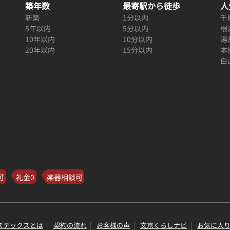
築年数
最寄駅から徒歩
人
新築
1分以内
千
5年以内
5分以内
根
10年以内
10分以内
湯
20年以内
15分以内
本
白
可
礼金0
楽器相談可
ステックスとは
契約の流れ
お客様の声
文京くらしナビ
お気に入