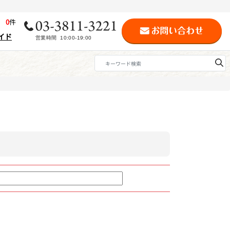
歴
0
件
イド