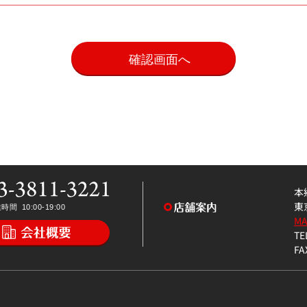
。
本
東
M
TE
FA