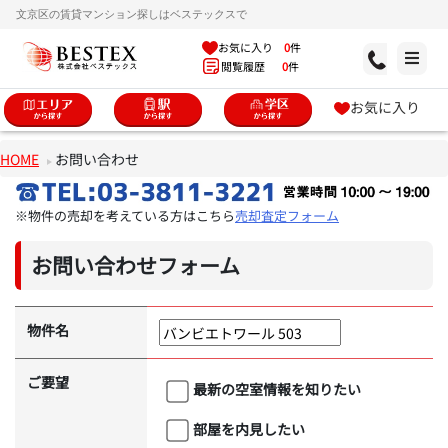
文京区の賃貸マンション探しはベステックスで
お気に入り
0
件
閲覧履歴
0
件
お気に入り
HOME
お問い合わせ
※物件の売却を考えている方はこちら
売却査定フォーム
お問い合わせフォーム
物件名
ご要望
最新の空室情報を知りたい
部屋を内見したい