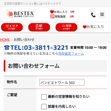
文京区の賃貸マンション探しはベステックスで
お気に入り
0
件
閲覧履歴
0
件
お気に入り
HOME
お問い合わせ
※物件の売却を考えている方はこちら
売却査定フォーム
お問い合わせフォーム
物件名
ご要望
最新の空室情報を知りたい
部屋を内見したい