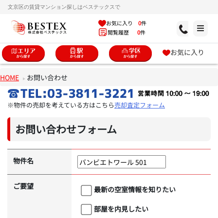
文京区の賃貸マンション探しはベステックスで
お気に入り
0
件
閲覧履歴
0
件
お気に入り
HOME
お問い合わせ
※物件の売却を考えている方はこちら
売却査定フォーム
お問い合わせフォーム
物件名
ご要望
最新の空室情報を知りたい
部屋を内見したい