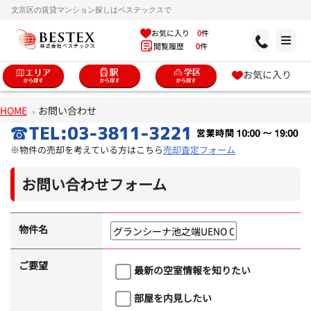
文京区の賃貸マンション探しはベステックスで
お気に入り
0
件
閲覧履歴
0
件
お気に入り
HOME
お問い合わせ
※物件の売却を考えている方はこちら
売却査定フォーム
お問い合わせフォーム
物件名
ご要望
最新の空室情報を知りたい
部屋を内見したい