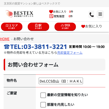
文京区の賃貸マンション探しはベステックスで
お気に入り
0
件
閲覧履歴
0
件
お気に入り
HOME
お問い合わせ
※物件の売却を考えている方はこちら
売却査定フォーム
お問い合わせフォーム
物件名
ご要望
最新の空室情報を知りたい
部屋を内見したい