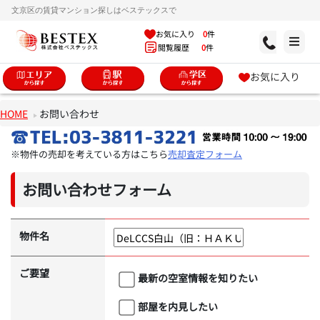
文京区の賃貸マンション探しはベステックスで
お気に入り
0
件
閲覧履歴
0
件
お気に入り
HOME
お問い合わせ
※物件の売却を考えている方はこちら
売却査定フォーム
お問い合わせフォーム
物件名
ご要望
最新の空室情報を知りたい
部屋を内見したい