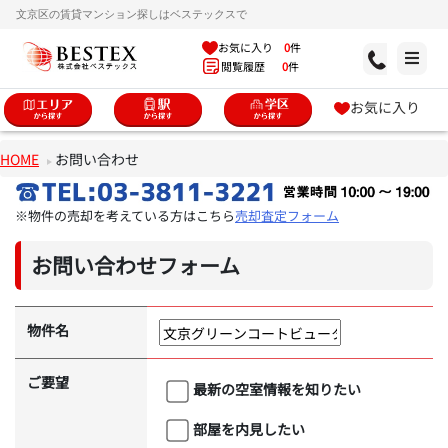
文京区の賃貸マンション探しはベステックスで
お気に入り
0
件
閲覧履歴
0
件
お気に入り
HOME
お問い合わせ
※物件の売却を考えている方はこちら
売却査定フォーム
お問い合わせフォーム
物件名
ご要望
最新の空室情報を知りたい
部屋を内見したい