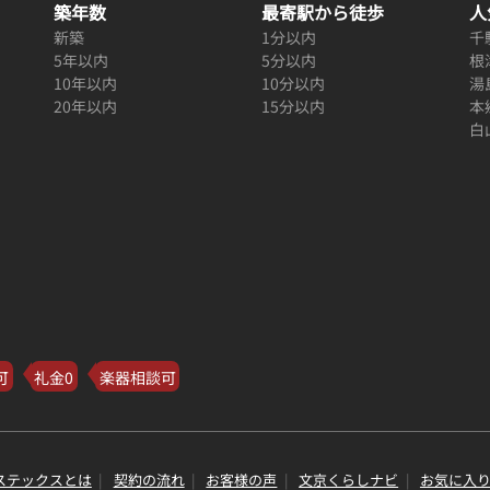
築年数
最寄駅から徒歩
人
新築
1分以内
千
5年以内
5分以内
根
10年以内
10分以内
湯
20年以内
15分以内
本
白
可
礼金0
楽器相談可
ステックスとは
契約の流れ
お客様の声
文京くらしナビ
お気に入