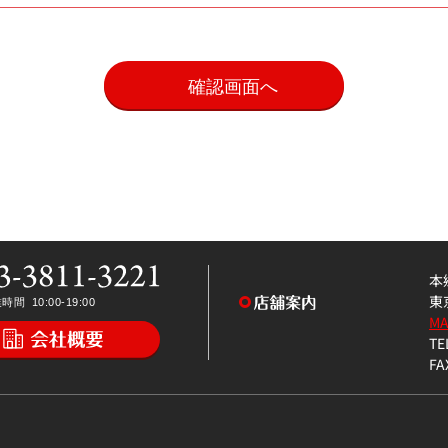
。
本
東
M
TE
FA