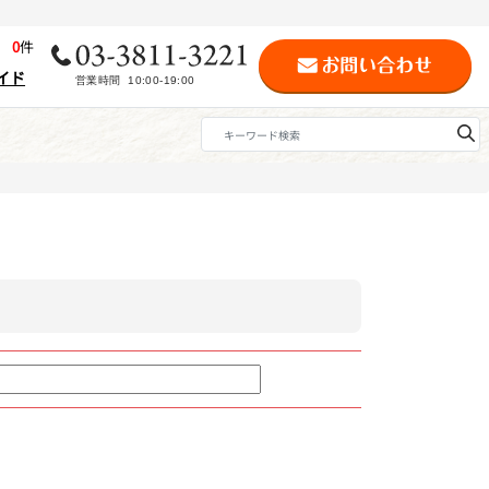
歴
0
件
イド