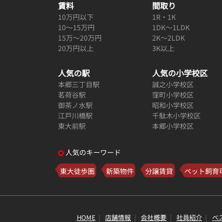
賃料
間取り
10万円以下
1R・1K
10～15万円
1DK～1LDK
15万～20万円
2K～2LDK
20万円以上
3K以上
人気の駅
人気の小学校区
本郷三丁目駅
誠之小学校区
茗荷谷駅
窪町小学校区
御茶ノ水駅
昭和小学校区
江戸川橋駅
千駄木小学校区
東大前駅
本郷小学校区
人気のキーワード
東大徒歩圏
新築物件
分譲賃貸
ペット飼育
HOME
店舗情報
会社概要
社員紹介
ベ