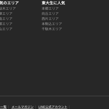
気のエリア
東大生に人気
駄木エリア
本郷エリア
津エリア
向丘エリア
島エリア
西片エリア
郷エリア
本駒込エリア
山エリア
千駄木エリア
り一覧
メールマガジン
LINE公式アカウント