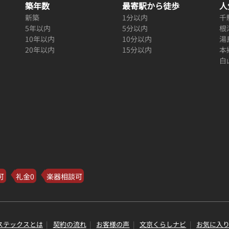
築年数
最寄駅から徒歩
人
新築
1分以内
千
5年以内
5分以内
根
10年以内
10分以内
湯
20年以内
15分以内
本
白
可
礼金0
楽器相談可
ステックスとは
契約の流れ
お客様の声
文京くらしナビ
お気に入