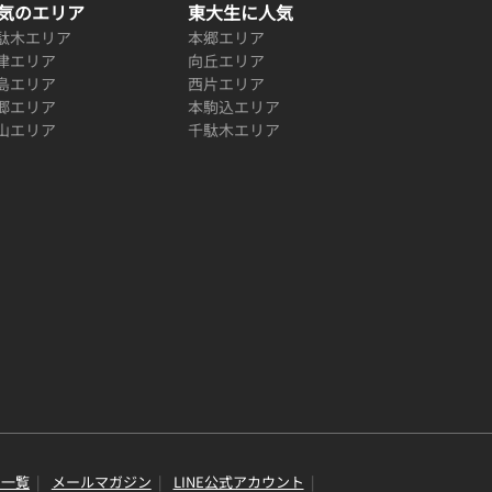
気のエリア
東大生に人気
駄木エリア
本郷エリア
津エリア
向丘エリア
島エリア
西片エリア
郷エリア
本駒込エリア
山エリア
千駄木エリア
り一覧
メールマガジン
LINE公式アカウント