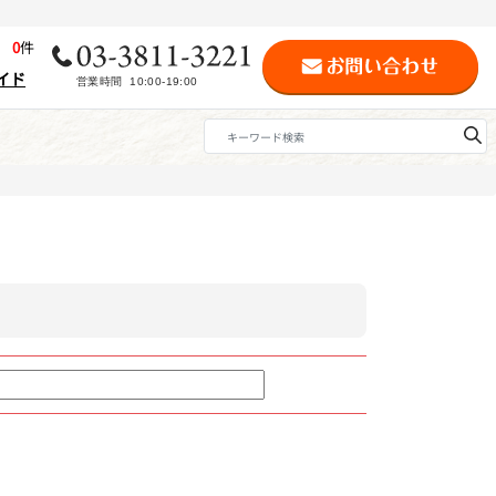
歴
0
件
イド