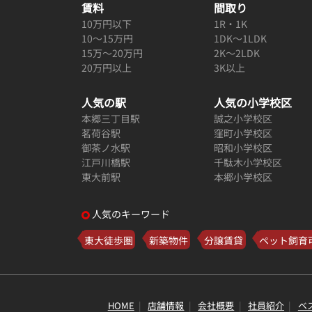
賃料
間取り
10万円以下
1R・1K
10～15万円
1DK～1LDK
15万～20万円
2K～2LDK
20万円以上
3K以上
人気の駅
人気の小学校区
本郷三丁目駅
誠之小学校区
茗荷谷駅
窪町小学校区
御茶ノ水駅
昭和小学校区
江戸川橋駅
千駄木小学校区
東大前駅
本郷小学校区
人気のキーワード
東大徒歩圏
新築物件
分譲賃貸
ペット飼育
HOME
店舗情報
会社概要
社員紹介
ベ