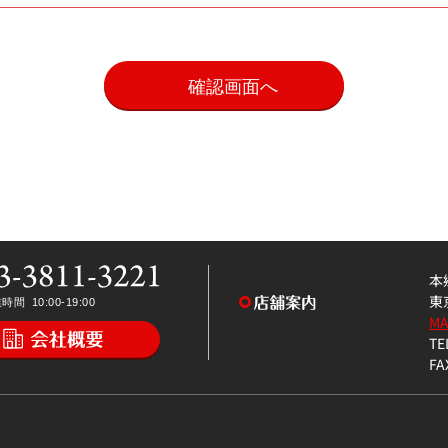
。
本
東
M
TE
FA