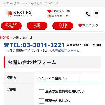
文京区の賃貸マンション探しはベステックスで
お気に入り
0
件
閲覧履歴
0
件
お気に入り
HOME
お問い合わせ
※物件の売却を考えている方はこちら
売却査定フォーム
お問い合わせフォーム
物件名
ご要望
最新の空室情報を知りたい
部屋を内見したい