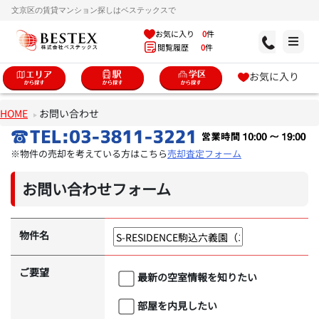
文京区の賃貸マンション探しはベステックスで
お気に入り
0
件
閲覧履歴
0
件
お気に入り
HOME
お問い合わせ
※物件の売却を考えている方はこちら
売却査定フォーム
お問い合わせフォーム
物件名
ご要望
最新の空室情報を知りたい
部屋を内見したい