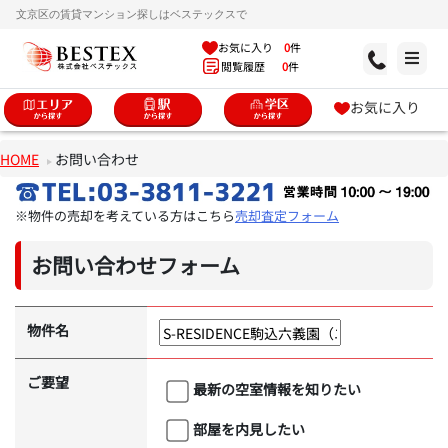
文京区の賃貸マンション探しはベステックスで
お気に入り
0
件
閲覧履歴
0
件
お気に入り
HOME
お問い合わせ
※物件の売却を考えている方はこちら
売却査定フォーム
お問い合わせフォーム
物件名
ご要望
最新の空室情報を知りたい
部屋を内見したい