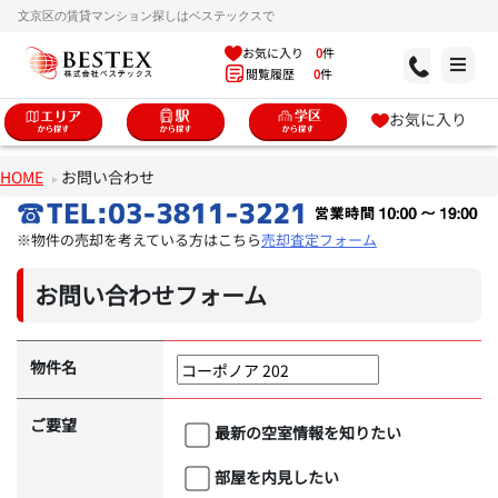
文京区の賃貸マンション探しはベステックスで
お気に入り
0
件
閲覧履歴
0
件
お気に入り
HOME
お問い合わせ
※物件の売却を考えている方はこちら
売却査定フォーム
お問い合わせフォーム
物件名
ご要望
最新の空室情報を知りたい
部屋を内見したい