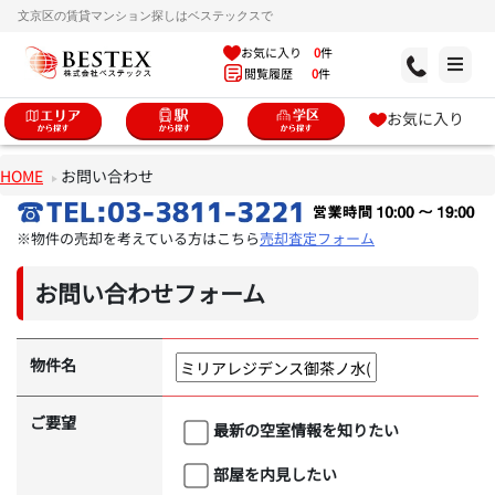
文京区の賃貸マンション探しはベステックスで
お気に入り
0
件
閲覧履歴
0
件
お気に入り
HOME
お問い合わせ
※物件の売却を考えている方はこちら
売却査定フォーム
お問い合わせフォーム
物件名
ご要望
最新の空室情報を知りたい
部屋を内見したい