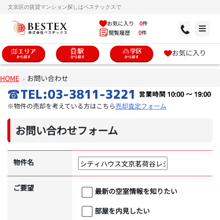
文京区の賃貸マンション探しはベステックスで
お気に入り
0
件
閲覧履歴
0
件
お気に入り
HOME
お問い合わせ
※物件の売却を考えている方はこちら
売却査定フォーム
お問い合わせフォーム
物件名
ご要望
最新の空室情報を知りたい
部屋を内見したい