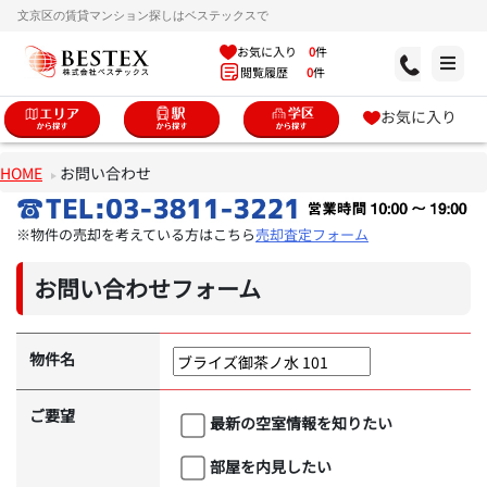
文京区の賃貸マンション探しはベステックスで
お気に入り
0
件
閲覧履歴
0
件
お気に入り
HOME
お問い合わせ
※物件の売却を考えている方はこちら
売却査定フォーム
お問い合わせフォーム
物件名
ご要望
最新の空室情報を知りたい
部屋を内見したい