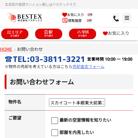
文京区の賃貸マンション探しはベステックスで
お気に入り
0
件
閲覧履歴
0
件
お気に入り
HOME
お問い合わせ
※物件の売却を考えている方はこちら
売却査定フォーム
お問い合わせフォーム
物件名
ご要望
最新の空室情報を知りたい
部屋を内見したい