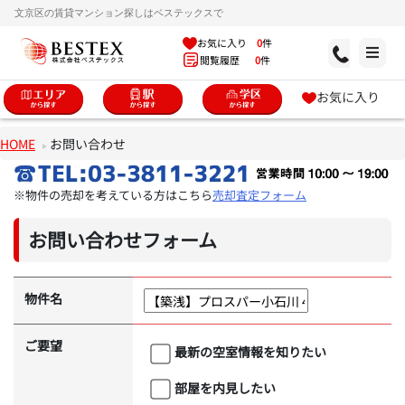
文京区の賃貸マンション探しはベステックスで
お気に入り
0
件
閲覧履歴
0
件
お気に入り
HOME
お問い合わせ
※物件の売却を考えている方はこちら
売却査定フォーム
お問い合わせフォーム
物件名
ご要望
最新の空室情報を知りたい
部屋を内見したい