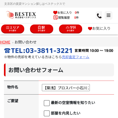
文京区の賃貸マンション探しはベステックスで
お気に入り
0
件
閲覧履歴
0
件
お気に入り
HOME
お問い合わせ
※物件の売却を考えている方はこちら
売却査定フォーム
お問い合わせフォーム
物件名
ご要望
最新の空室情報を知りたい
部屋を内見したい