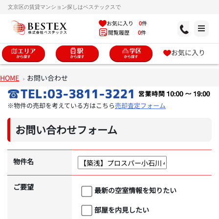
文京区の賃貸マンション探しはベステックスで
お気に入り
0
件
閲覧履歴
0
件
お気に入り
HOME
お問い合わせ
※物件の売却を考えている方はこちら
売却査定フォーム
お問い合わせフォーム
物件名
ご要望
最新の空室情報を知りたい
部屋を内見したい