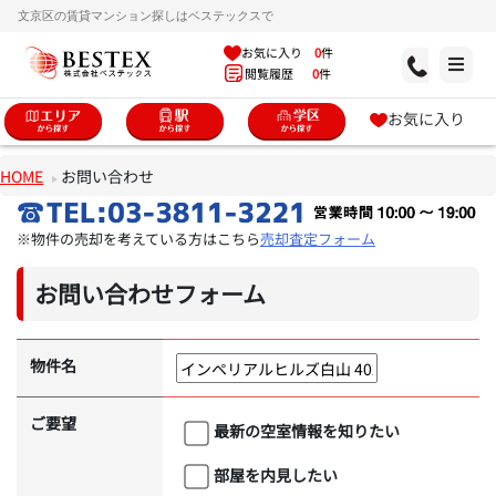
文京区の賃貸マンション探しはベステックスで
お気に入り
0
件
閲覧履歴
0
件
お気に入り
HOME
お問い合わせ
※物件の売却を考えている方はこちら
売却査定フォーム
お問い合わせフォーム
物件名
ご要望
最新の空室情報を知りたい
部屋を内見したい