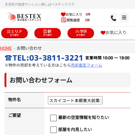
文京区の賃貸マンション探しはベステックスで
お気に入り
0
件
閲覧履歴
0
件
お気に入り
HOME
お問い合わせ
※物件の売却を考えている方はこちら
売却査定フォーム
お問い合わせフォーム
物件名
ご要望
最新の空室情報を知りたい
部屋を内見したい