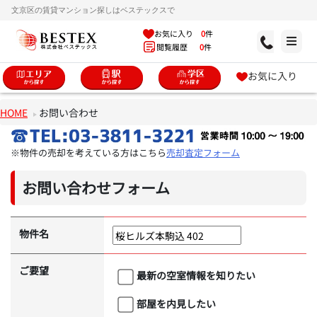
文京区の賃貸マンション探しはベステックスで
お気に入り
0
件
閲覧履歴
0
件
お気に入り
HOME
お問い合わせ
※物件の売却を考えている方はこちら
売却査定フォーム
お問い合わせフォーム
物件名
ご要望
最新の空室情報を知りたい
部屋を内見したい