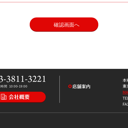
。
本
東
M
TE
FA