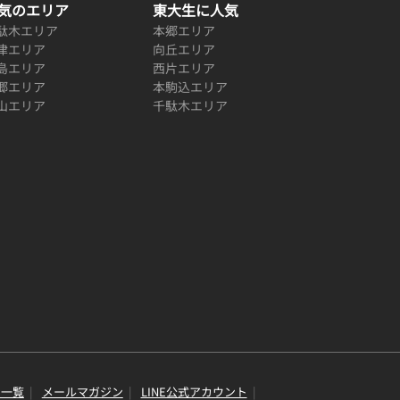
気のエリア
東大生に人気
駄木エリア
本郷エリア
津エリア
向丘エリア
島エリア
西片エリア
郷エリア
本駒込エリア
山エリア
千駄木エリア
り一覧
メールマガジン
LINE公式アカウント