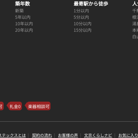
築年数
最寄駅から徒歩
人
新築
1分以内
千
5年以内
5分以内
根
10年以内
10分以内
湯
20年以内
15分以内
本
白
可
礼金0
楽器相談可
ステックスとは
契約の流れ
お客様の声
文京くらしナビ
お気に入