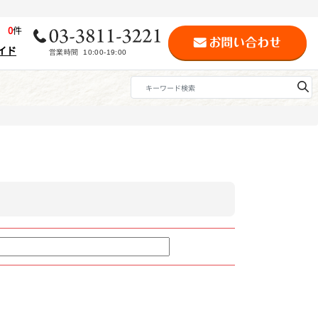
歴
0
件
イド