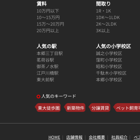
賃料
間取り
10万円以下
1R・1K
10～15万円
1DK～1LDK
15万～20万円
2K～2LDK
20万円以上
3K以上
人気の駅
人気の小学校区
本郷三丁目駅
誠之小学校区
茗荷谷駅
窪町小学校区
御茶ノ水駅
昭和小学校区
江戸川橋駅
千駄木小学校区
東大前駅
本郷小学校区
人気のキーワード
東大徒歩圏
新築物件
分譲賃貸
ペット飼育
HOME
店舗情報
会社概要
社員紹介
ベ