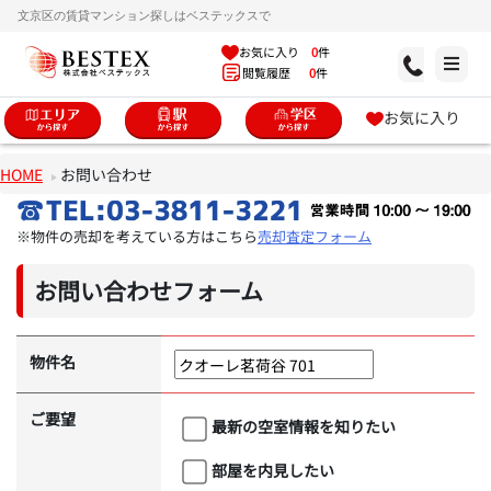
文京区の賃貸マンション探しはベステックスで
お気に入り
0
件
閲覧履歴
0
件
お気に入り
HOME
お問い合わせ
※物件の売却を考えている方はこちら
売却査定フォーム
お問い合わせフォーム
物件名
ご要望
最新の空室情報を知りたい
部屋を内見したい