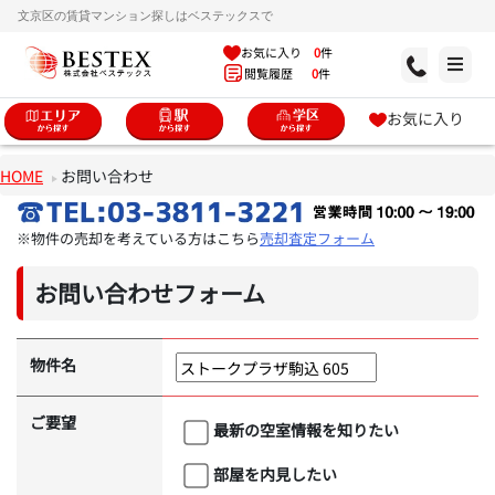
文京区の賃貸マンション探しはベステックスで
お気に入り
0
件
閲覧履歴
0
件
お気に入り
HOME
お問い合わせ
※物件の売却を考えている方はこちら
売却査定フォーム
お問い合わせフォーム
物件名
ご要望
最新の空室情報を知りたい
部屋を内見したい