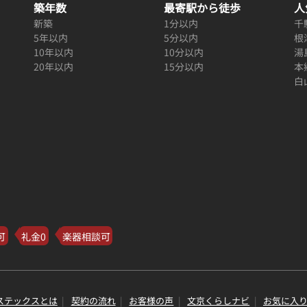
築年数
最寄駅から徒歩
人
新築
1分以内
千
5年以内
5分以内
根
10年以内
10分以内
湯
20年以内
15分以内
本
白
可
礼金0
楽器相談可
ステックスとは
契約の流れ
お客様の声
文京くらしナビ
お気に入