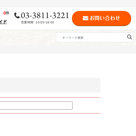
歴
0
件
イド