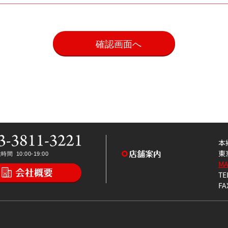
。
本
東
M
TE
FA