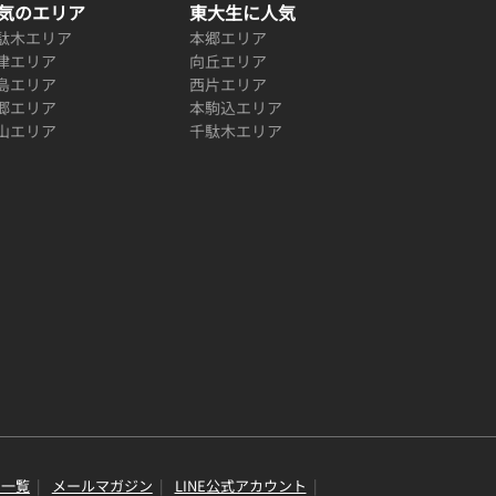
気のエリア
東大生に人気
駄木エリア
本郷エリア
津エリア
向丘エリア
島エリア
西片エリア
郷エリア
本駒込エリア
山エリア
千駄木エリア
り一覧
メールマガジン
LINE公式アカウント