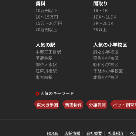
賃料
間取り
10万円以下
1R・1K
10～15万円
1DK～1LDK
15万～20万円
2K～2LDK
20万円以上
3K以上
人気の駅
人気の小学校区
本郷三丁目駅
誠之小学校区
茗荷谷駅
窪町小学校区
御茶ノ水駅
昭和小学校区
江戸川橋駅
千駄木小学校区
東大前駅
本郷小学校区
人気のキーワード
東大徒歩圏
新築物件
分譲賃貸
ペット飼育
HOME
店舗情報
会社概要
社員紹介
ベ