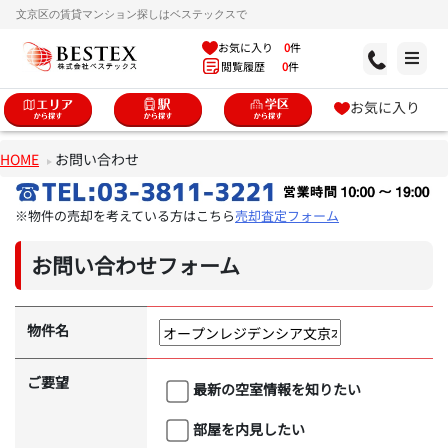
文京区の賃貸マンション探しはベステックスで
お気に入り
0
件
閲覧履歴
0
件
お気に入り
HOME
お問い合わせ
※物件の売却を考えている方はこちら
売却査定フォーム
お問い合わせフォーム
物件名
ご要望
最新の空室情報を知りたい
部屋を内見したい