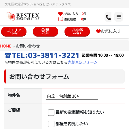
文京区の賃貸マンション探しはベステックスで
お気に入り
0
件
閲覧履歴
0
件
お気に入り
HOME
お問い合わせ
※物件の売却を考えている方はこちら
売却査定フォーム
お問い合わせフォーム
物件名
ご要望
最新の空室情報を知りたい
部屋を内見したい