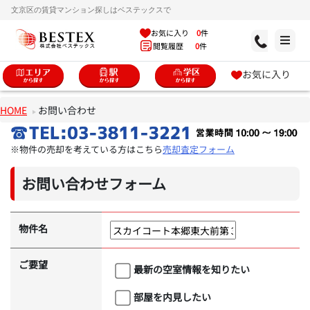
文京区の賃貸マンション探しはベステックスで
お気に入り
0
件
閲覧履歴
0
件
お気に入り
HOME
お問い合わせ
※物件の売却を考えている方はこちら
売却査定フォーム
お問い合わせフォーム
物件名
ご要望
最新の空室情報を知りたい
部屋を内見したい