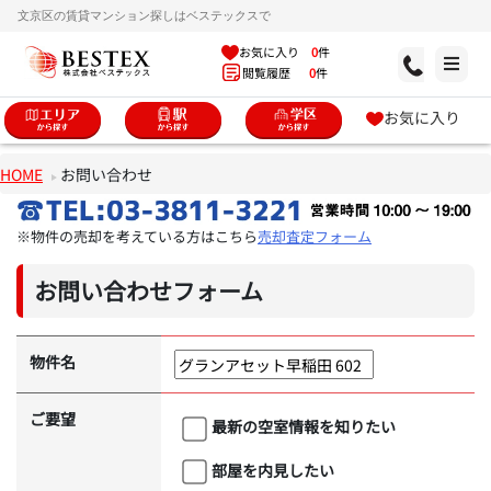
文京区の賃貸マンション探しはベステックスで
お気に入り
0
件
閲覧履歴
0
件
お気に入り
HOME
お問い合わせ
※物件の売却を考えている方はこちら
売却査定フォーム
お問い合わせフォーム
物件名
ご要望
最新の空室情報を知りたい
部屋を内見したい