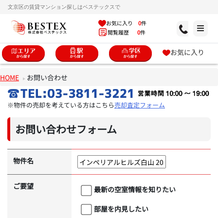
文京区の賃貸マンション探しはベステックスで
お気に入り
0
件
閲覧履歴
0
件
お気に入り
HOME
お問い合わせ
※物件の売却を考えている方はこちら
売却査定フォーム
お問い合わせフォーム
物件名
ご要望
最新の空室情報を知りたい
部屋を内見したい