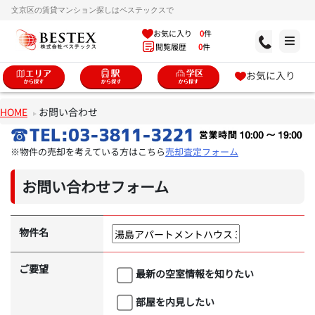
文京区の賃貸マンション探しはベステックスで
お気に入り
0
件
閲覧履歴
0
件
お気に入り
HOME
お問い合わせ
※物件の売却を考えている方はこちら
売却査定フォーム
お問い合わせフォーム
物件名
ご要望
最新の空室情報を知りたい
部屋を内見したい