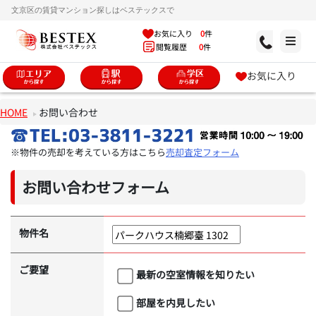
文京区の賃貸マンション探しはベステックスで
お気に入り
0
件
閲覧履歴
0
件
お気に入り
HOME
お問い合わせ
※物件の売却を考えている方はこちら
売却査定フォーム
お問い合わせフォーム
物件名
ご要望
最新の空室情報を知りたい
部屋を内見したい