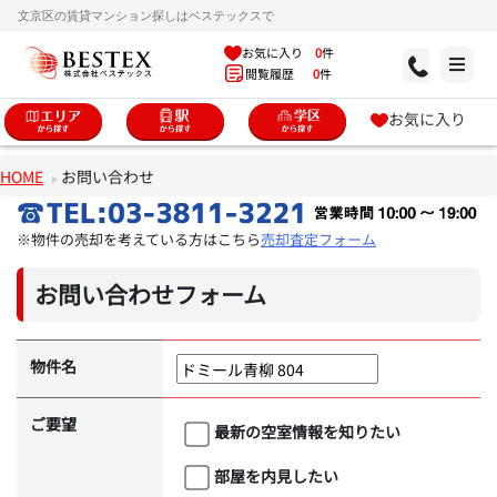
文京区の賃貸マンション探しはベステックスで
お気に入り
0
件
閲覧履歴
0
件
お気に入り
HOME
お問い合わせ
※物件の売却を考えている方はこちら
売却査定フォーム
お問い合わせフォーム
物件名
ご要望
最新の空室情報を知りたい
部屋を内見したい