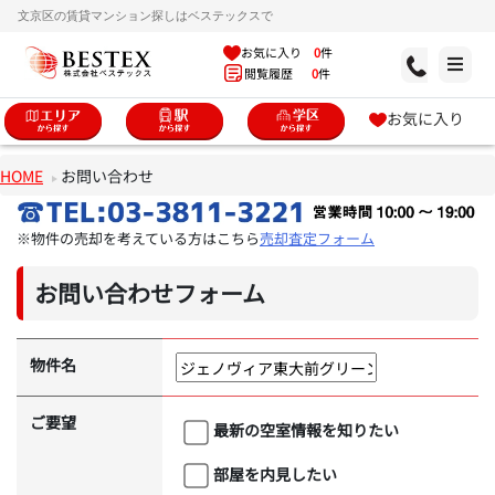
文京区の賃貸マンション探しはベステックスで
お気に入り
0
件
閲覧履歴
0
件
お気に入り
HOME
お問い合わせ
※物件の売却を考えている方はこちら
売却査定フォーム
お問い合わせフォーム
物件名
ご要望
最新の空室情報を知りたい
部屋を内見したい